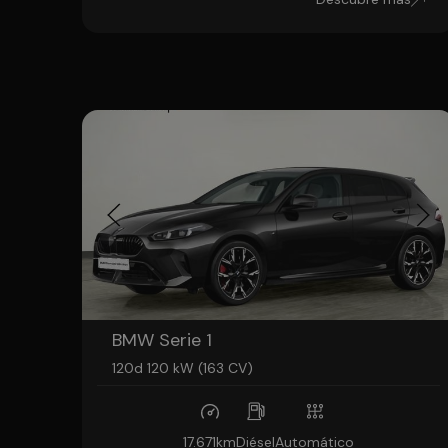
BMW Serie 1
120d 120 kW (163 CV)
17.671km
Diésel
Automático