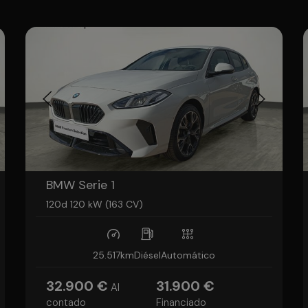
BMW Serie 1
120d 120 kW (163 CV)
25.517km
Diésel
Automático
32.900 €
31.900 €
Al
contado
Financiado