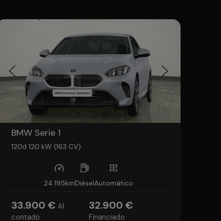
BMW Serie 1
120d 120 kW (163 CV)
24.195km
Diésel
Automático
33.900 €
32.900 €
Al
contado
Financiado