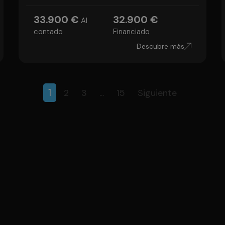
33.900 €
32.900 €
Al
contado
Financiado
Descubre más
1
2
3
...
15
Siguiente