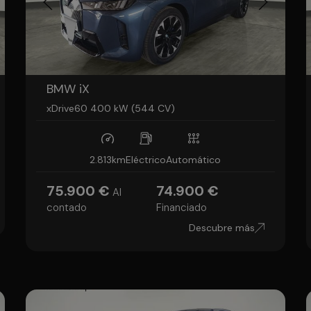
BMW iX
xDrive60 400 kW (544 CV)
2.813km
Eléctrico
Automático
75.900 €
74.900 €
Al
contado
Financiado
Descubre más