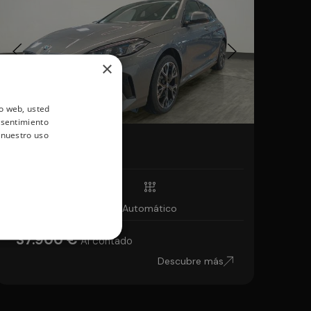
×
io web, usted
nsentimiento
 nuestro uso
BMW Serie 1
118d 110 kW (150 CV)
10km
Diésel
Automático
37.900 €
Al contado
Descubre más