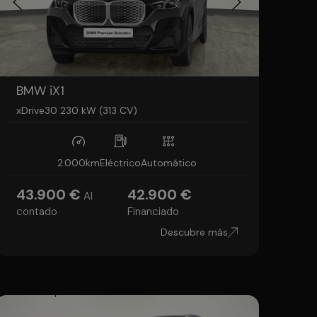
BMW iX1
xDrive30 230 kW (313 CV)
2.000km
Eléctrico
Automático
43.900 €
42.900 €
Al
contado
Financiado
Descubre más