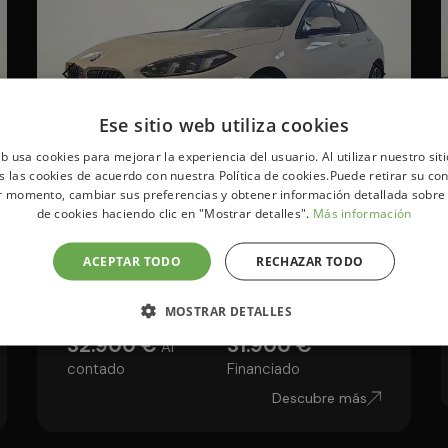
Ese sitio web utiliza cookies
eb usa cookies para mejorar la experiencia del usuario. Al utilizar nuestro sit
s las cookies de acuerdo con nuestra Política de cookies.Puede retirar su co
r momento, cambiar sus preferencias y obtener información detallada sobre
BMW Serie 1
de cookies haciendo clic en "Mostrar detalles".
Más información
116i 90 kW (122 CV)
ACEPTAR TODO
RECHAZAR TODO
15km
Gasolina
Automático
MOSTRAR DETALLES
32.900 €
31.900 €
Al
contado
Financiado
Descubre más