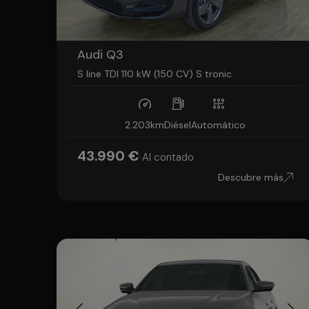
Audi Q3
S line TDI 110 kW (150 CV) S tronic
2.203km
Diésel
Automático
43.990 €
Al contado
Descubre más