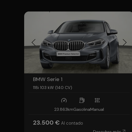
BMW Serie 1
118i 103 kW (140 CV)
23.863km
Gasolina
Manual
23.500 €
Al contado
Descubre más