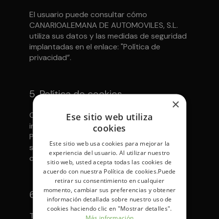
El usuario puede consultar cómo
CANARIOALEMANA DE AUTOMOVILES, S.L.
utiliza sus datos y las medidas de seguridad
implantadas en el enlace: "Política de
privacidad”.
5. Política de cookies
×
CANARIOALEMANA DE AUTOMOVILES, S.L.
Ese sitio web utiliza
instala cookies en el ordenador del usuario.
cookies
Para conocer más las cookies de nuestro
Este sitio web usa cookies para mejorar la
sitio web acuda al siguiente enlace: "política
experiencia del usuario. Al utilizar nuestro
de cookies"
sitio web, usted acepta todas las cookies de
acuerdo con nuestra Política de cookies.Puede
retirar su consentimiento en cualquier
momento, cambiar sus preferencias y obtener
6. Notificaciones
información detallada sobre nuestro uso de
cookies haciendo clic en "Mostrar detalles".
Todas las notificaciones y comunicaciones
Más información