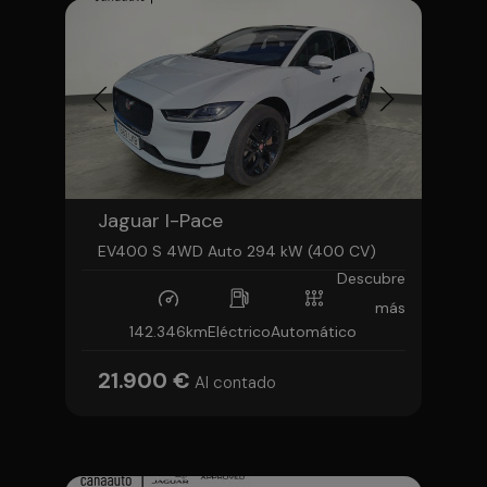
Jaguar I-Pace
EV400 S 4WD Auto 294 kW (400 CV)
Descubre
más
142.346km
Eléctrico
Automático
21.900 €
Al contado