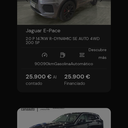
Jaguar E-Pace
2.0 P 147KW R-DYNAMIC SE AUTO 4WD
200 5P
Descubre
más
90.090km
Gasolina
Automático
25.900 €
25.900 €
Al
contado
Financiado