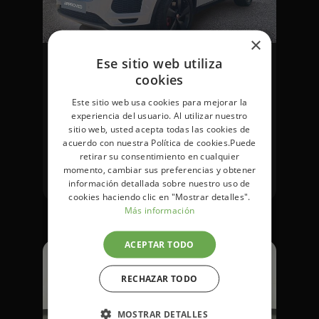
×
Jaguar E-Pace
Ese sitio web utiliza
2.0 D 110KW S 150 5P
cookies
Descubre
Este sitio web usa cookies para mejorar la
más
experiencia del usuario. Al utilizar nuestro
sitio web, usted acepta todas las cookies de
81.566km
Diésel
Automático
acuerdo con nuestra Política de cookies.Puede
retirar su consentimiento en cualquier
24.900 €
24.900 €
Al
momento, cambiar sus preferencias y obtener
contado
Financiado
información detallada sobre nuestro uso de
cookies haciendo clic en "Mostrar detalles".
Más información
ACEPTAR TODO
RECHAZAR TODO
MOSTRAR DETALLES