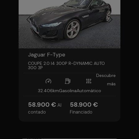
Jaguar F-Type
COUPE 2.0 I4 300P R-DYNAMIC AUTO
300 3P
Descubre
más
32.406km
Gasolina
Automático
58.900 €
58.900 €
Al
contado
Financiado