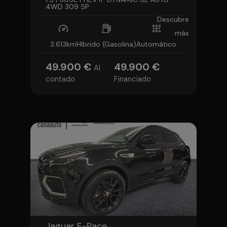
4WD 309 5P
Descubre
más
3.613km
Híbrido (Gasolina)
Automático
49.900 €
49.900 €
Al
contado
Financiado
Jaguar E-Pace