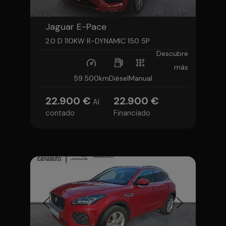
Jaguar E-Pace
2.0 D 110KW R-DYNAMIC 150 5P
Descubre
más
59.500km
Diésel
Manual
22.900 €
22.900 €
Al
contado
Financiado