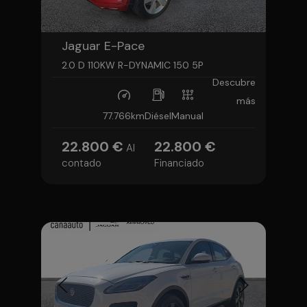
Jaguar E-Pace
2.0 D 110KW R-DYNAMIC 150 5P
Descubre
más
77.766km
Diésel
Manual
22.800 €
22.800 €
Al
contado
Financiado