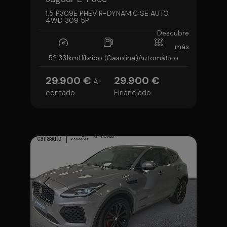
1.5 P309E PHEV R-DYNAMIC SE AUTO
4WD 309 5P
Descubre
más
52.331km
Híbrido (Gasolina)
Automático
29.900 €
29.900 €
Al
contado
Financiado