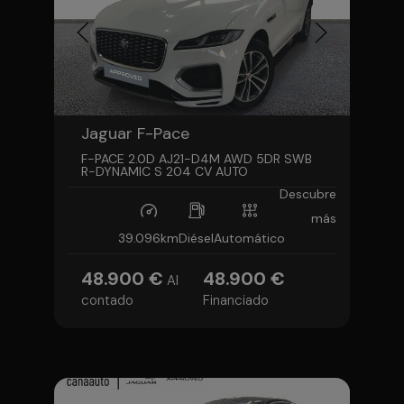
Jaguar F-Pace
F-PACE 2.0D AJ21-D4M AWD 5DR SWB
R-DYNAMIC S 204 CV AUTO
Descubre
más
39.096km
Diésel
Automático
48.900 €
48.900 €
Al
contado
Financiado