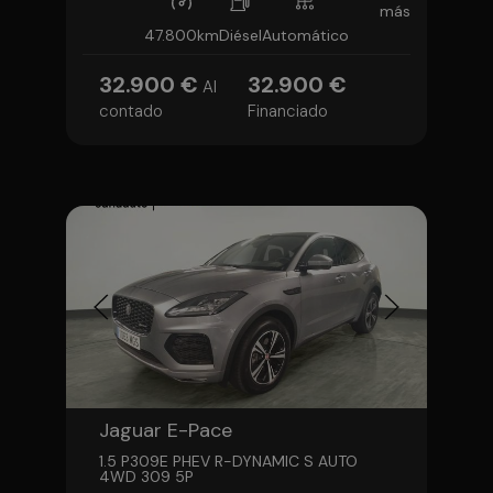
más
47.800km
Diésel
Automático
32.900 €
32.900 €
Al
contado
Financiado
Jaguar E-Pace
1.5 P309E PHEV R-DYNAMIC S AUTO
4WD 309 5P