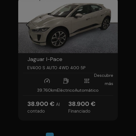
Jaguar I-Pace
EV400 S AUTO 4WD 400 5P
Descubre
más
39.760km
Eléctrico
Automático
38.900 €
38.900 €
Al
contado
Financiado