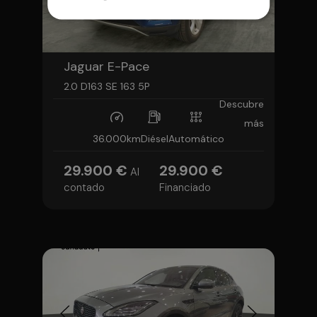
Jaguar E-Pace
2.0 D163 SE 163 5P
Descubre
más
36.000km
Diésel
Automático
29.900 €
29.900 €
Al
contado
Financiado