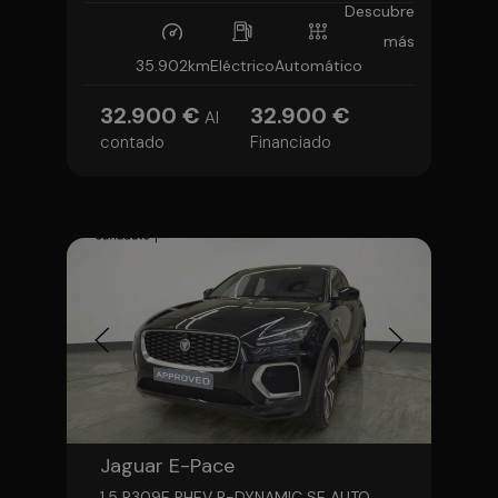
Descubre
más
35.902km
Eléctrico
Automático
32.900 €
32.900 €
Al
contado
Financiado
Jaguar E-Pace
1.5 P309E PHEV R-DYNAMIC SE AUTO