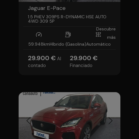
Jaguar E-Pace
1.5 PHEV 309PS R-DYNAMIC HSE AUTO
4WD 309 5P
Descubre
más
59.948km
Híbrido (Gasolina)
Automático
29.900 €
29.900 €
Al
contado
Financiado