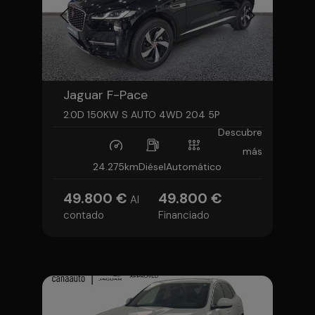
Jaguar F-Pace
2.0D 150KW S AUTO 4WD 204 5P
Descubre
más
24.275km
Diésel
Automático
49.800 €
49.800 €
Al
contado
Financiado