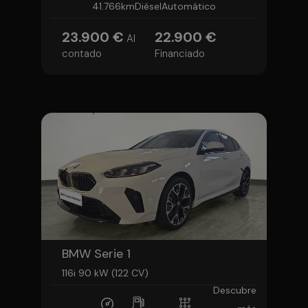
41.766km
Diésel
Automático
23.900 €
22.900 €
Al
contado
Financiado
BMW Serie 1
116i 90 kW (122 CV)
Descubre