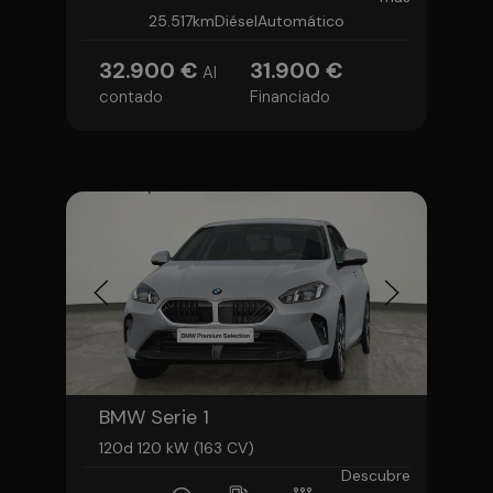
25.517km
Diésel
Automático
32.900 €
31.900 €
Al
contado
Financiado
BMW Serie 1
120d 120 kW (163 CV)
Descubre