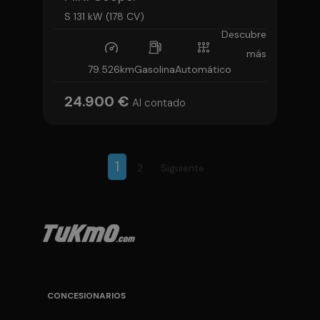
S 131 kW (178 CV)
Descubre
más
79.526km
Gasolina
Automático
24.900 €
Al contado
1
2
Siguiente
CONCESIONARIOS