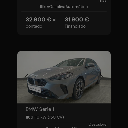
más
15km
Gasolina
Automático
32.900 €
31.900 €
Al
contado
Financiado
BMW Serie 1
118d 110 kW (150 CV)
Descubre