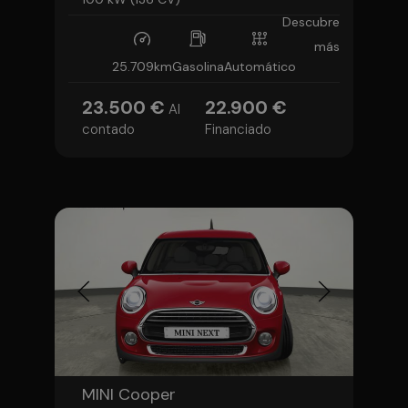
Descubre
más
25.709km
Gasolina
Automático
23.500 €
22.900 €
Al
contado
Financiado
MINI Cooper