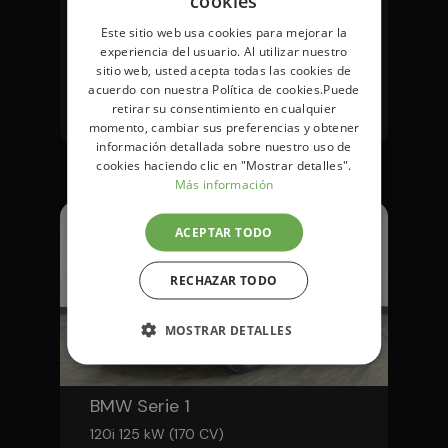
cookies
más
Este sitio web usa cookies para mejorar la
17.671km
Diésel
Automático
experiencia del usuario. Al utilizar nuestro
sitio web, usted acepta todas las cookies de
39.900 €
38.900 €
acuerdo con nuestra Política de cookies.Puede
Al
retirar su consentimiento en cualquier
contado
Financiado
momento, cambiar sus preferencias y obtener
información detallada sobre nuestro uso de
cookies haciendo clic en "Mostrar detalles".
Más información
ACEPTAR TODO
RECHAZAR TODO
MOSTRAR DETALLES
BMW Serie 1
120i 125 kW (170 CV)