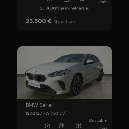
más
23.863km
Gasolina
Manual
23.500 €
Al contado
BMW Serie 1
120d 120 kW (163 CV)
Descubre
más