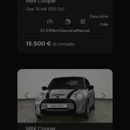
MINI Cooper
One 75 kW (102 CV)
Descubre
más
52.899km
Gasolina
Manual
15.500 €
Al contado
MINI Cooper