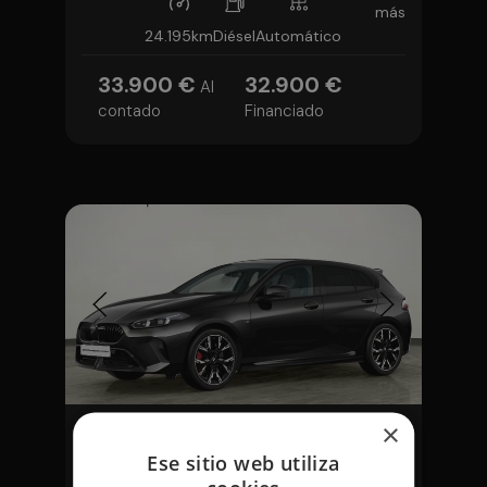
más
24.195km
Diésel
Automático
33.900 €
32.900 €
Al
contado
Financiado
BMW Serie 1
×
120d 120 kW (163 CV)
Ese sitio web utiliza
Descubre