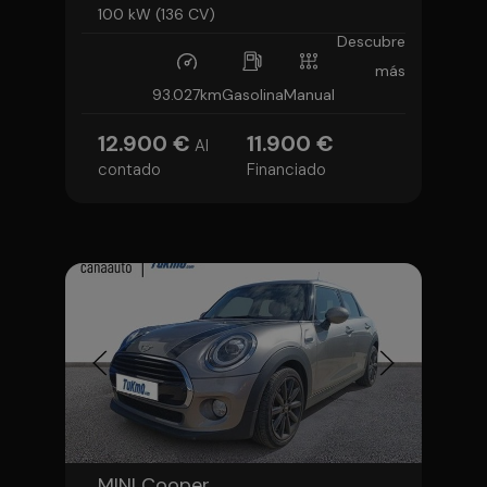
100 kW (136 CV)
Descubre
más
93.027km
Gasolina
Manual
12.900 €
11.900 €
Al
contado
Financiado
MINI Cooper