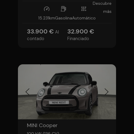
Descubre
más
15.231km
Gasolina
Automático
33.900 €
32.900 €
Al
contado
Financiado
MINI Cooper
100 kW (136 CV)