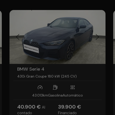
BMW Serie 4
430i Gran Coupe 180 kW (245 CV)
43.013km
Gasolina
Automático
40.900 €
39.900 €
Al
contado
Financiado