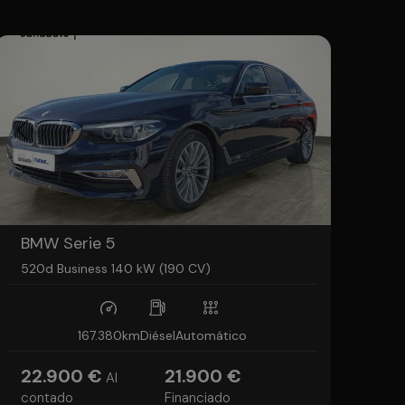
BMW Serie 5
520d Business 140 kW (190 CV)
167.380km
Diésel
Automático
22.900 €
21.900 €
Al
contado
Financiado