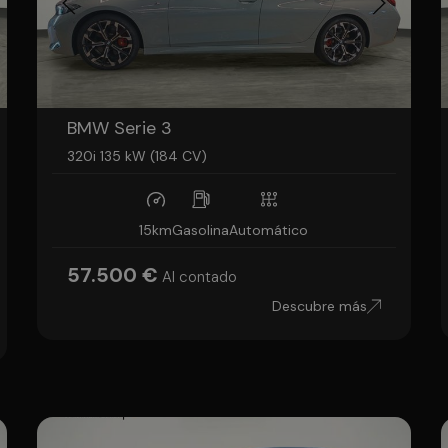
BMW Serie 3
320i 135 kW (184 CV)
15km
Gasolina
Automático
57.500 €
Al contado
Descubre más