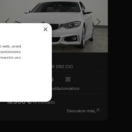
×
io web, usted
nsentimiento
 nuestro uso
BMW Serie 4
418d Gran Coupe 110 kW (150 CV)
119.233km
Diésel
Automático
18.900 €
Al contado
Descubre más