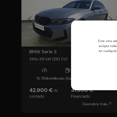
Este sitio w
acepta toda
en cualquie
BMW Serie 3
330e 215 kW (292 CV)
15.793km
Híbrido (Gasolina)
Automático
42.900 €
41.900 €
Al
contado
Financiado
Descubre más