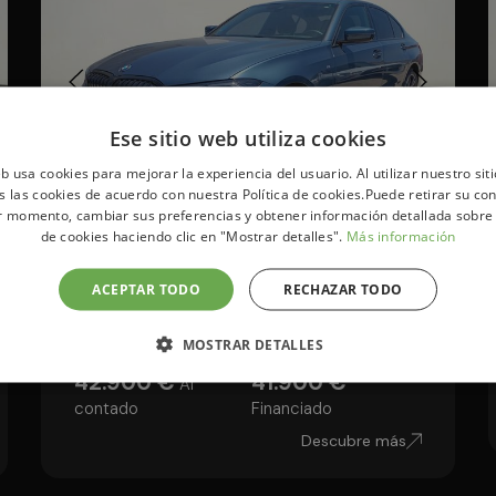
Ese sitio web utiliza cookies
eb usa cookies para mejorar la experiencia del usuario. Al utilizar nuestro sit
s las cookies de acuerdo con nuestra Política de cookies.Puede retirar su co
r momento, cambiar sus preferencias y obtener información detallada sobre
BMW Serie 3
de cookies haciendo clic en "Mostrar detalles".
Más información
330e 215 kW (292 CV)
ACEPTAR TODO
RECHAZAR TODO
19.193km
Híbrido (Gasolina)
Automático
MOSTRAR DETALLES
42.900 €
41.900 €
Al
contado
Financiado
Descubre más